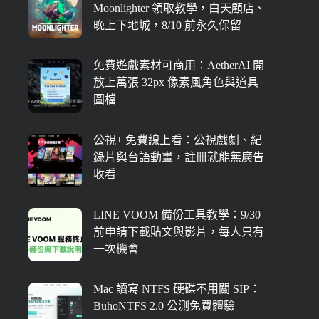
Moonlighter 領取教學，白天顧店、
晚上下地城，8/10 前永久保留
免費遊戲素材可商用：AetherAI 開
放上萬張 32px 像素風角色與道具
圖檔
公視+ 免費線上看：公視戲劇、紀
錄片與台語動畫，註冊就能無廣告
收看
LINE VOOM 備份工具教學：9/30
前申請下載貼文與影片，每人只有
一次機會
Mac 讀寫 NTFS 硬碟不用關 SIP：
BuhoNTFS 2.0 公測免費體驗