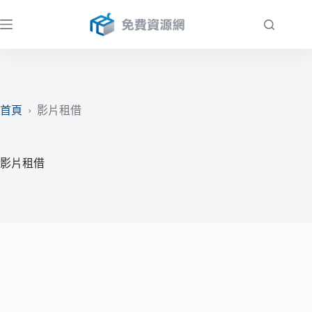
跳
至
主
要
內
容
首頁
›
影片租借
影片租借