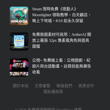
Steam 限時免費《夜勤人》
Moonlighter 領取教學，白天顧店、
晚上下地城，8/10 前永久保留
免費遊戲素材可商用：AetherAI 開
放上萬張 32px 像素風角色與道具
圖檔
公視+ 免費線上看：公視戲劇、紀
錄片與台語動畫，註冊就能無廣告
收看
關於本站
文章彙整
聯絡我們
商業合作
隱私權政策
© 2026 免費資源網使用
WordPress
建置