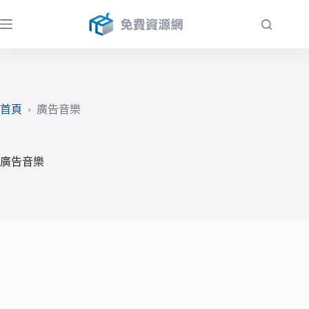
跳
至
主
要
內
容
首頁
›
廣告音樂
廣告音樂