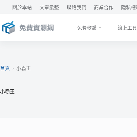
跳
關於本站
文章彙整
聯絡我們
商業合作
隱私權
至
主
要
免費軟體
線上工具
內
容
首頁
›
小霸王
小霸王