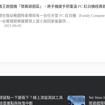
霸王遊戲機「懷舊遊戲區」，將手機變手把重溫 FC 紅白機經典
得在我幼稚園時家裡就有一台任天堂 FC 紅白機（Family Compu
一台電視遊樂器算得上是小孩回家後最快…
2021-06-05
滑鼠點一下變兩下？線上滑鼠測試工具
We Were
檢查連點與拖曳中斷
險遊戲限時