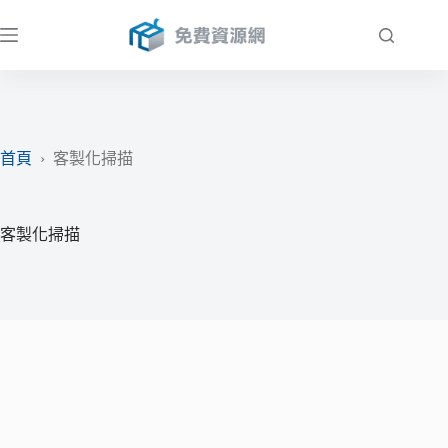
跳
至
主
要
內
容
首頁
›
客製化掃描
客製化掃描