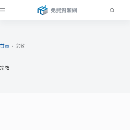
跳
至
主
要
內
容
首頁
›
宗教
宗教