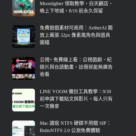
Moonlighter 領取教學，白天顧店、
晚上下地城，8/10 前永久保留
免費遊戲素材可商用：AetherAI 開
放上萬張 32px 像素風角色與道具
圖檔
公視+ 免費線上看：公視戲劇、紀
錄片與台語動畫，註冊就能無廣告
收看
LINE VOOM 備份工具教學：9/30
前申請下載貼文與影片，每人只有
一次機會
Mac 讀寫 NTFS 硬碟不用關 SIP：
BuhoNTFS 2.0 公測免費體驗