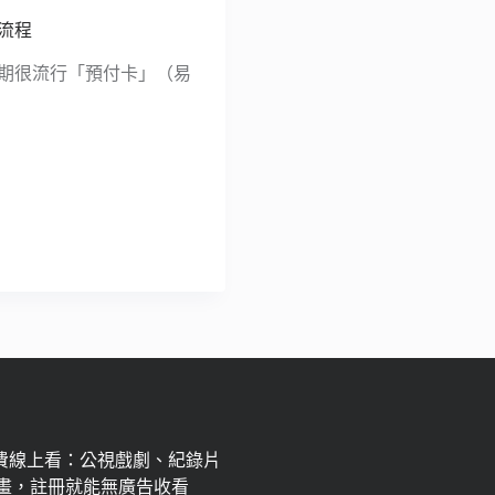
流程
時期很流行「預付卡」（易
免費線上看：公視戲劇、紀錄片
畫，註冊就能無廣告收看