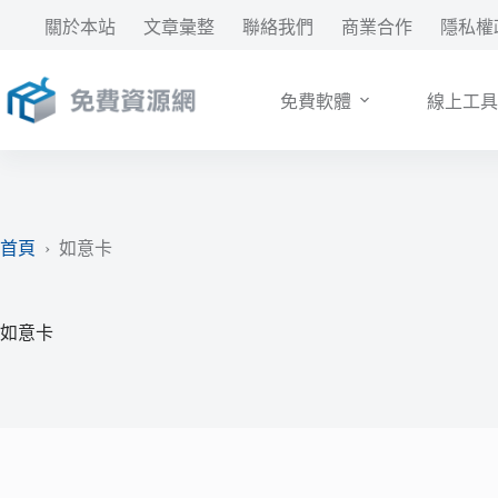
跳
關於本站
文章彙整
聯絡我們
商業合作
隱私權
至
主
要
免費軟體
線上工具
內
容
首頁
›
如意卡
如意卡