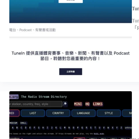
T
T
「