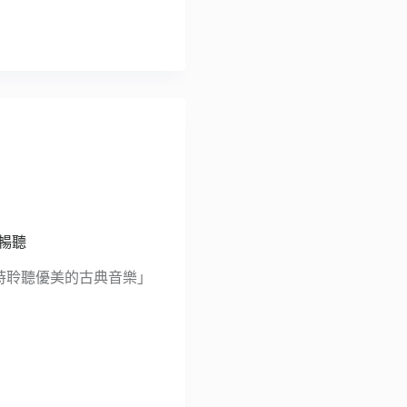
能暢聽
你隨時聆聽優美的古典音樂」