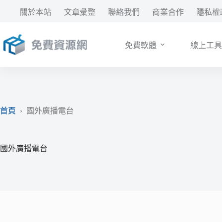
跳
關於本站
文章彙整
聯絡我們
商業合作
隱私權
至
主
要
免費軟體
線上工具
內
容
首頁
›
國外廣播電台
國外廣播電台