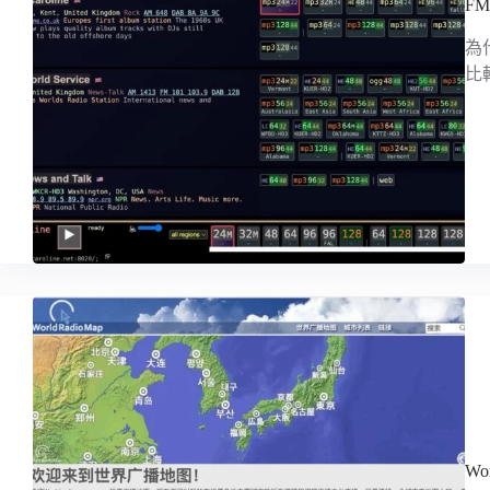
F
為
比
W