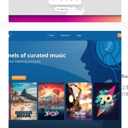
R
上
介