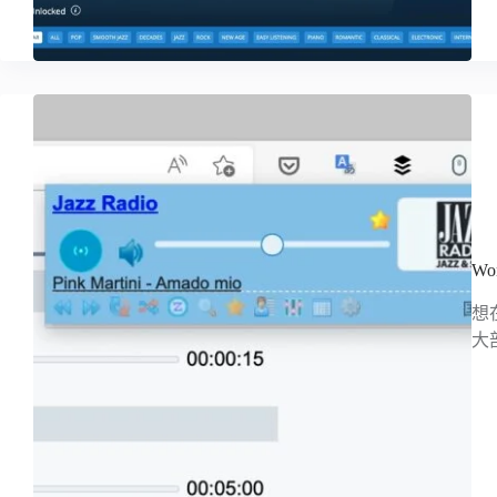
W
想
大