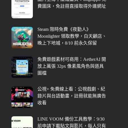
費圖床，免註冊直接取得外連網址
Steam 限時免費《夜勤人》
Moonlighter 領取教學，白天顧店、
晚上下地城，8/10 前永久保留
免費遊戲素材可商用：AetherAI 開
放上萬張 32px 像素風角色與道具
圖檔
公視+ 免費線上看：公視戲劇、紀
錄片與台語動畫，註冊就能無廣告
收看
LINE VOOM 備份工具教學：9/30
前申請下載貼文與影片，每人只有