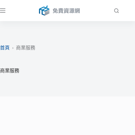
跳
至
主
要
內
容
首頁
›
商業服務
商業服務