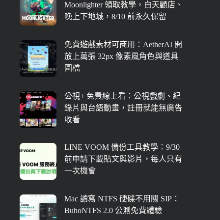
Moonlighter 領取教學，白天顧店、
晚上下地城，8/10 前永久保留
免費遊戲素材可商用：AetherAI 開
放上萬張 32px 像素風角色與道具
圖檔
公視+ 免費線上看：公視戲劇、紀
錄片與台語動畫，註冊就能無廣告
收看
LINE VOOM 備份工具教學：9/30
前申請下載貼文與影片，每人只有
一次機會
Mac 讀寫 NTFS 硬碟不用關 SIP：
BuhoNTFS 2.0 公測免費體驗