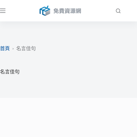
跳
至
主
要
內
容
首頁
›
名言佳句
名言佳句