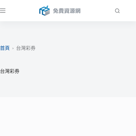
跳
至
主
要
內
容
首頁
›
台灣彩券
台灣彩券