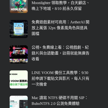
Moonlighter 領取教學，白天顧店、
晚上下地城，8/10 前永久保留
免費遊戲素材可商用：AetherAI 開
放上萬張 32px 像素風角色與道具
圖檔
公視+ 免費線上看：公視戲劇、紀
錄片與台語動畫，註冊就能無廣告
收看
LINE VOOM 備份工具教學：9/30
前申請下載貼文與影片，每人只有
一次機會
Mac 讀寫 NTFS 硬碟不用關 SIP：
BuhoNTFS 2.0 公測免費體驗