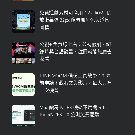
免費遊戲素材可商用：AetherAI 開
放上萬張 32px 像素風角色與道具
圖檔
公視+ 免費線上看：公視戲劇、紀
錄片與台語動畫，註冊就能無廣告
收看
LINE VOOM 備份工具教學：9/30
前申請下載貼文與影片，每人只有
一次機會
Mac 讀寫 NTFS 硬碟不用關 SIP：
BuhoNTFS 2.0 公測免費體驗