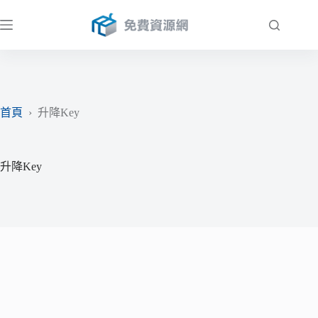
跳
至
主
要
內
容
首頁
›
升降Key
升降Key