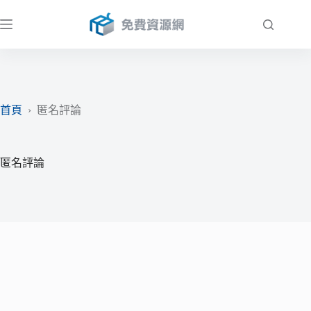
跳
至
主
要
內
容
首頁
›
匿名評論
匿名評論