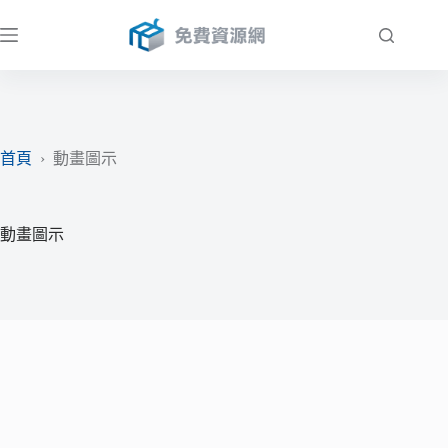
跳
至
主
要
內
容
首頁
›
動畫圖示
動畫圖示