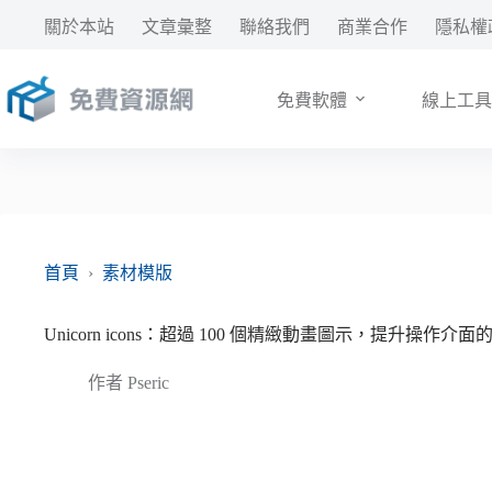
跳
關於本站
文章彙整
聯絡我們
商業合作
隱私權
至
主
要
免費軟體
線上工具
內
容
首頁
›
素材模版
Unicorn icons：超過 100 個精緻動畫圖示，提升操作介
作者
Pseric