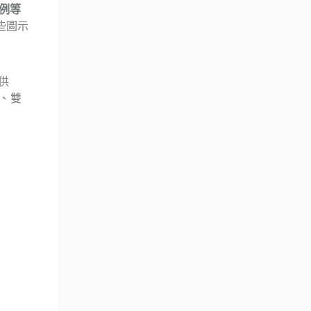
例等
些圖示
供
景、雙