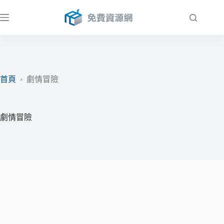
跳
至
主
要
內
容
首頁
›
劇情冒險
劇情冒險