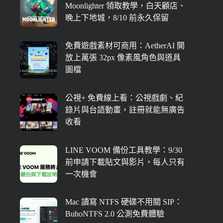
Moonlighter 領取教學，白天顧店、
晚上下地城，8/10 前永久保留
免費遊戲素材可商用：AetherAI 開
放上萬張 32px 像素風角色與道具
圖檔
公視+ 免費線上看：公視戲劇、紀
錄片與台語動畫，註冊就能無廣告
收看
LINE VOOM 備份工具教學：9/30
前申請下載貼文與影片，每人只有
一次機會
Mac 讀寫 NTFS 硬碟不用關 SIP：
BuhoNTFS 2.0 公測免費體驗