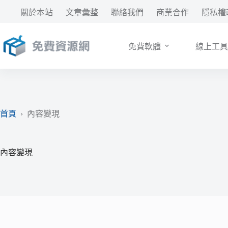
跳
關於本站
文章彙整
聯絡我們
商業合作
隱私權
至
主
要
免費軟體
線上工具
內
容
首頁
›
內容變現
內容變現