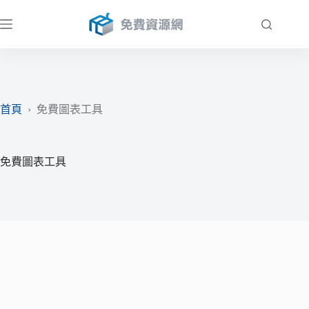
跳
至
主
要
內
容
首頁
›
免費圖表工具
免費圖表工具