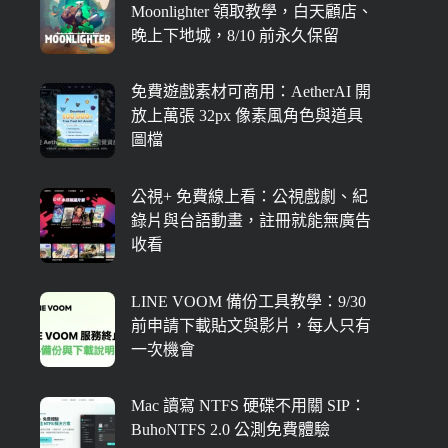
Moonlighter 領取教學，白天顧店、
晚上下地城，8/10 前永久保留
免費遊戲素材可商用：AetherAI 開
放上萬張 32px 像素風角色與道具
圖檔
公視+ 免費線上看：公視戲劇、紀
錄片與台語動畫，註冊就能無廣告
收看
LINE VOOM 備份工具教學：9/30
前申請下載貼文與影片，每人只有
一次機會
Mac 讀寫 NTFS 硬碟不用關 SIP：
BuhoNTFS 2.0 公測免費體驗