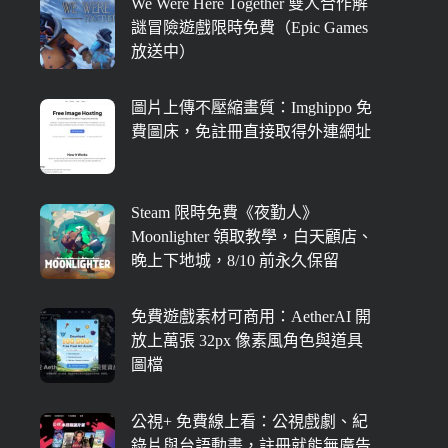
We Were Here Together 雙人合作解
謎冒險遊戲限時免費（Epic Games
放送中）
圖片上傳不壓縮畫質：Imghippo 免
費圖床，免註冊直接取得外連網址
Steam 限時免費《夜勤人》
Moonlighter 領取教學，白天顧店、
晚上下地城，8/10 前永久保留
免費遊戲素材可商用：AetherAI 開
放上萬張 32px 像素風角色與道具
圖檔
公視+ 免費線上看：公視戲劇、紀
錄片與台語動畫，註冊就能無廣告