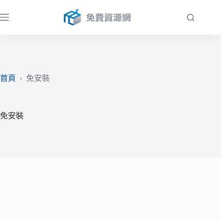
跳
至
主
要
內
容
首頁
›
免安裝
免安裝