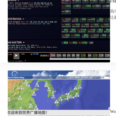
F
為
比
W