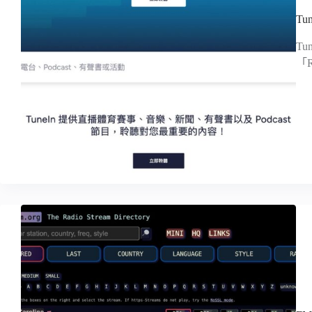
T
T
「