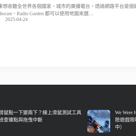
果想收聽全世界各個國家、城市的廣播電台，透過網路平台是個
diocast、Radio Garden 都可以使用地圖來選…
2025-04-24
滑鼠點一下變兩下？線上滑鼠測試工具
We Were
檢查連點與拖曳中斷
險遊戲限時
中）