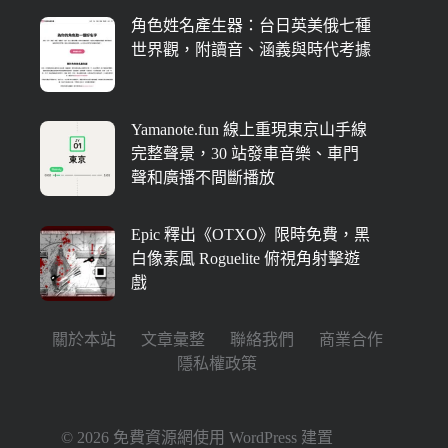
角色姓名產生器：台日英美俄七種
世界觀，附讀音、涵義與時代考據
Yamanote.fun 線上重現東京山手線
完整聲景，30 站發車音樂、車門
聲和廣播不間斷播放
Epic 釋出《OTXO》限時免費，黑
白像素風 Roguelite 俯視角射擊遊
戲
關於本站
文章彙整
聯絡我們
商業合作
隱私權政策
© 2026 免費資源網使用
WordPress
建置