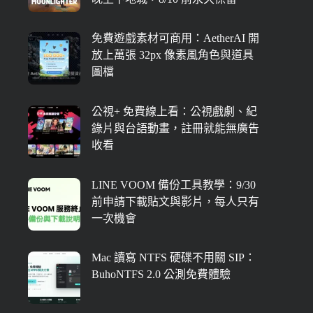
免費遊戲素材可商用：AetherAI 開
放上萬張 32px 像素風角色與道具
圖檔
公視+ 免費線上看：公視戲劇、紀
錄片與台語動畫，註冊就能無廣告
收看
LINE VOOM 備份工具教學：9/30
前申請下載貼文與影片，每人只有
一次機會
Mac 讀寫 NTFS 硬碟不用關 SIP：
BuhoNTFS 2.0 公測免費體驗