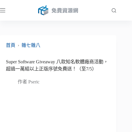
跳
至
主
要
內
容
首頁
›
雜七雜八
Super Software Giveaway 八款知名軟體廠商活動，
超過一萬組以上正版序號免費送！（至7/5）
作者
Pseric