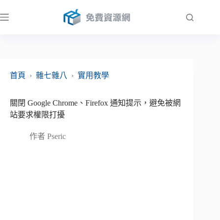
跳
至
主
要
內
容
首頁
›
雜七雜八
›
實用教學
關閉 Google Chrome、Firefox 通知提示，避免被網
站要求權限打擾
作者
Pseric