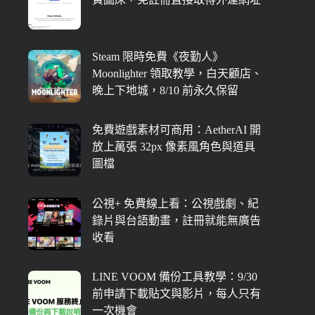
Steam 限時免費《夜勤人》
Moonlighter 領取教學，白天顧店、
晚上下地城，8/10 前永久保留
免費遊戲素材可商用：AetherAI 開
放上萬張 32px 像素風角色與道具
圖檔
公視+ 免費線上看：公視戲劇、紀
錄片與台語動畫，註冊就能無廣告
收看
LINE VOOM 備份工具教學：9/30
前申請下載貼文與影片，每人只有
一次機會