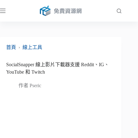
跳
至
主
要
內
容
首頁
›
線上工具
SocialSnapper 線上影片下載器支援 Reddit、IG、
YouTube 和 Twitch
作者
Pseric