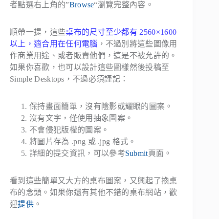
者點選右上角的”
Browse
“瀏覽完整內容。
順帶一提，這些
桌布的尺寸至少都有 2560×1600
以上，適合用在任何電腦
，不過別將這些圖像用
作商業用途、或者販賣他們，這是不被允許的。
如果你喜歡，也可以設計這些圖樣然後投稿至
Simple Desktops，不過必須謹記：
保持畫面簡單，沒有陰影或耀眼的圖案。
沒有文字，僅使用抽象圖案。
不會侵犯版權的圖案。
將圖片存為 .png 或 .jpg 格式。
詳細的提交資訊，可以參考
Submit
頁面。
看到這些簡單又大方的桌布圖案，又興起了換桌
布的念頭。如果你還有其他不錯的桌布網站，歡
迎
提供
。