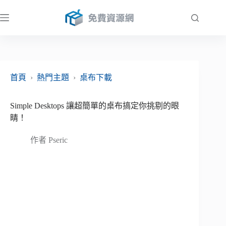
跳
至
主
要
內
容
首頁
›
熱門主題
›
桌布下載
Simple Desktops 讓超簡單的桌布搞定你挑剔的眼
睛！
作者
Pseric