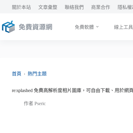
跳
關於本站
文章彙整
聯絡我們
商業合作
隱私權
至
主
要
免費軟體
線上工具
內
容
首頁
›
熱門主題
re:splashed 免費高解析度相片圖庫，可自由下載、用於
作者
Pseric