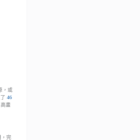
源，或
理了
46
費高畫
用，完