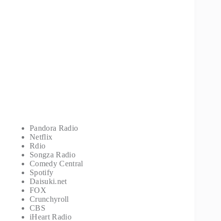
Pandora Radio
Netflix
Rdio
Songza Radio
Comedy Central
Spotify
Daisuki.net
FOX
Crunchyroll
CBS
iHeart Radio