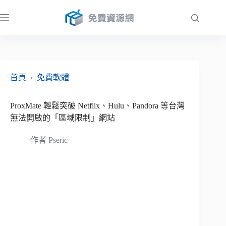
跳
至
主
要
內
容
首頁
›
免費軟體
ProxMate 輕鬆突破 Netflix、Hulu、Pandora 等台灣
無法開啟的「區域限制」網站
作者
Pseric