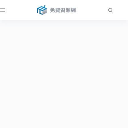
跳
至
主
要
內
容
免費資源網：免費軟體、線上工具與架站資源教學