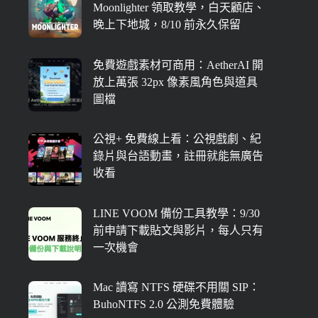
Moonlighter 領取教學，白天顧店、
晚上下地城，8/10 前永久保留
免費遊戲素材可商用：AetherAI 開
放上萬張 32px 像素風角色與道具
圖檔
公視+ 免費線上看：公視戲劇、紀
錄片與台語動畫，註冊就能無廣告
收看
LINE VOOM 備份工具教學：9/30
前申請下載貼文與影片，每人只有
一次機會
Mac 讀寫 NTFS 硬碟不用關 SIP：
BuhoNTFS 2.0 公測免費體驗