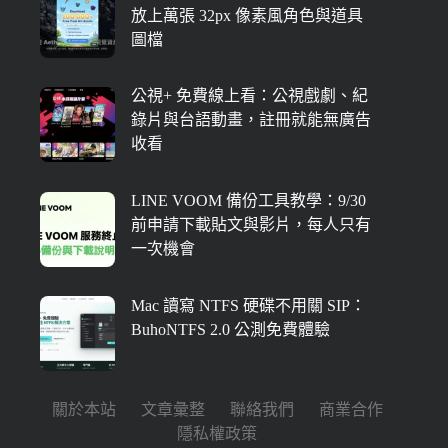
放上萬張 32px 像素風角色與道具
圖檔
公視+ 免費線上看：公視戲劇、紀
錄片與台語動畫，註冊就能無廣告
收看
LINE VOOM 備份工具教學：9/30
前申請下載貼文與影片，每人只有
一次機會
Mac 讀寫 NTFS 硬碟不用關 SIP：
BuhoNTFS 2.0 公測免費體驗
關於本站
文章彙整
聯絡我們
商業合作
隱私權政策