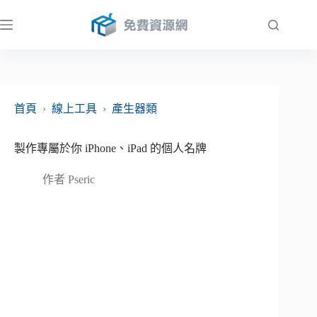
跳
至
主
要
內
容
首頁
›
線上工具
›
產生器類
製作專屬於你 iPhone、iPad 的個人名牌
作者
Pseric