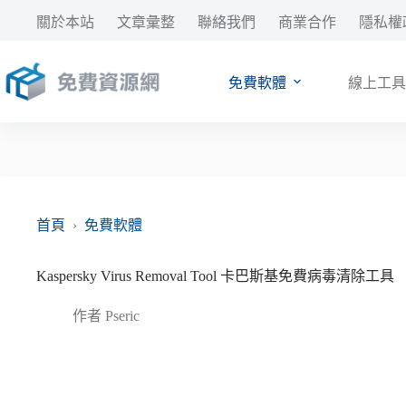
跳
關於本站
文章彙整
聯絡我們
商業合作
隱私權
至
主
要
免費軟體
線上工具
內
容
首頁
›
免費軟體
Kaspersky Virus Removal Tool 卡巴斯基免費病毒清除工具
作者
Pseric