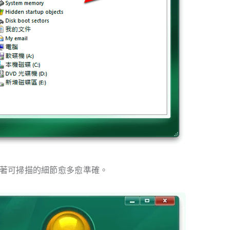
也代表著可掃描的細節愈多愈準確。