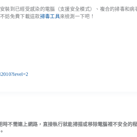
為簡易操作介面、可安裝到已經受感染的電腦（支援安全模式）、複合的掃毒和
，不妨免費下載這款
掃毒工具
來檢測一下吧！
ol2010?level=2
身不算小，因為使用時不需連上網路，直接執行就能掃描或移除電腦裡不安全的
。