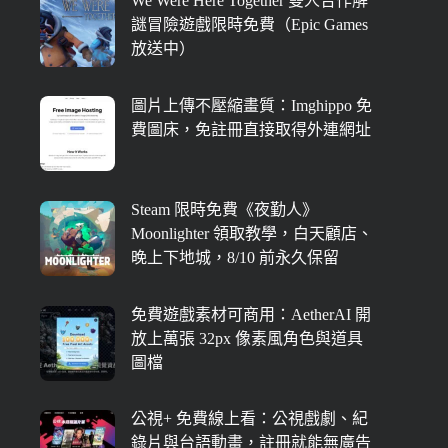
We Were Here Together 雙人合作解
謎冒險遊戲限時免費（Epic Games
放送中）
圖片上傳不壓縮畫質：Imghippo 免
費圖床，免註冊直接取得外連網址
Steam 限時免費《夜勤人》
Moonlighter 領取教學，白天顧店、
晚上下地城，8/10 前永久保留
免費遊戲素材可商用：AetherAI 開
放上萬張 32px 像素風角色與道具
圖檔
公視+ 免費線上看：公視戲劇、紀
錄片與台語動畫，註冊就能無廣告