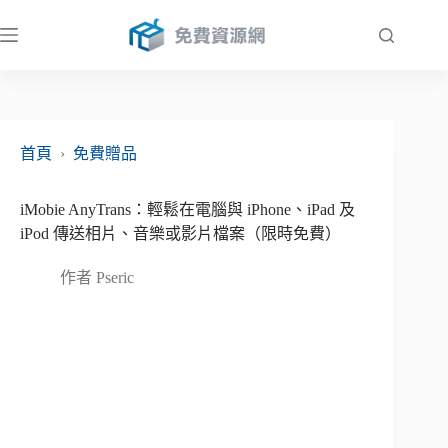
跳
至
主
要
內
容
首頁
›
免費贈品
iMobie AnyTrans：輕鬆在電腦與 iPhone、iPad 及
iPod 傳送相片、音樂或影片檔案（限時免費）
作者
Pseric