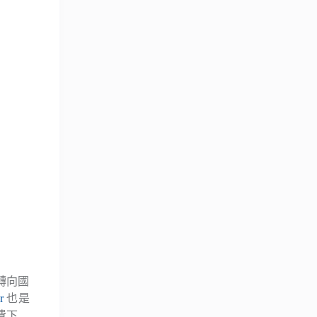
轉向國
r
也是
費下