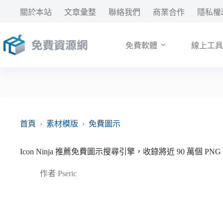
跳
關於本站
文章彙整
聯絡我們
商業合作
隱私權
至
主
要
免費軟體
線上工具
內
容
首頁
›
素材模版
›
免費圖示
Icon Ninja 推薦免費圖示搜尋引擎，收錄將近 90 萬個 PN
作者
Pseric