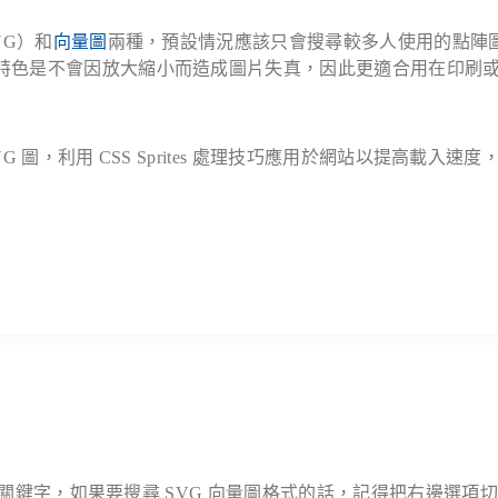
NG）和
向量圖
兩種，預設情況應該只會搜尋較多人使用的點陣
大特色是不會因放大縮小而造成圖片失真，因此更適合用在印刷
NG 圖，利用 CSS Sprites 處理技巧應用於網站以提高載入速度
查找的關鍵字，如果要搜尋 SVG 向量圖格式的話，記得把右邊選項