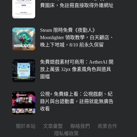
費圖床，免註冊直接取得外連網址
Steam 限時免費《夜勤人》
Moonlighter 領取教學，白天顧店、
晚上下地城，8/10 前永久保留
免費遊戲素材可商用：AetherAI 開
放上萬張 32px 像素風角色與道具
圖檔
公視+ 免費線上看：公視戲劇、紀
錄片與台語動畫，註冊就能無廣告
收看
關於本站
文章彙整
聯絡我們
商業合作
隱私權政策