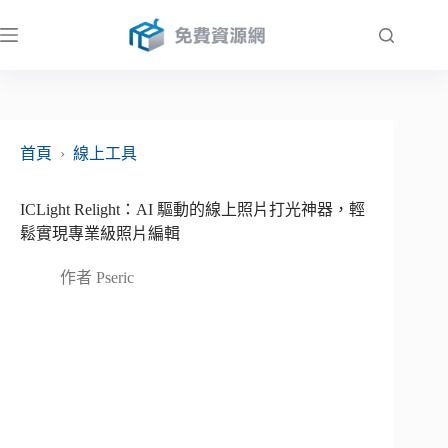
跳
至
主
要
內
容
首頁
›
線上工具
ICLight Relight：AI 驅動的線上照片打光神器，輕
鬆實現專業級照片編輯
作者
Pseric