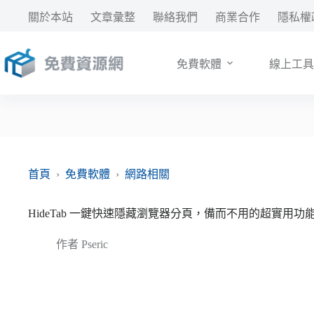
跳
關於本站
文章彙整
聯絡我們
商業合作
隱私權
至
主
要
免費軟體
線上工具
內
容
首頁
›
免費軟體
›
網路相關
HideTab 一鍵快速隱藏瀏覽器分頁，備而不用的超實用功能（F
作者
Pseric