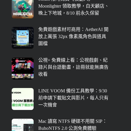
Moonlighter 領取教學，白天顧店、
晚上下地城，8/10 前永久保留
免費遊戲素材可商用：AetherAI 開
放上萬張 32px 像素風角色與道具
圖檔
公視+ 免費線上看：公視戲劇、紀
錄片與台語動畫，註冊就能無廣告
收看
LINE VOOM 備份工具教學：9/30
前申請下載貼文與影片，每人只有
一次機會
Mac 讀寫 NTFS 硬碟不用關 SIP：
BuhoNTFS 2.0 公測免費體驗