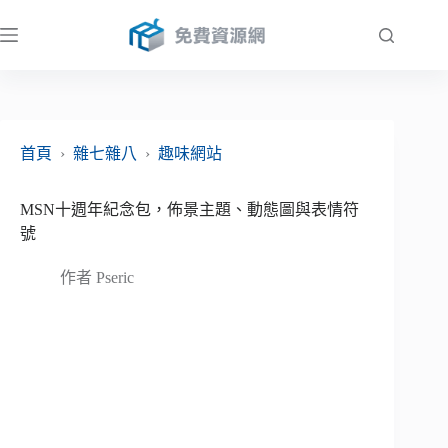
跳
至
主
要
內
容
首頁
›
雜七雜八
›
趣味網站
MSN十週年紀念包，佈景主題、動態圖與表情符
號
作者
Pseric