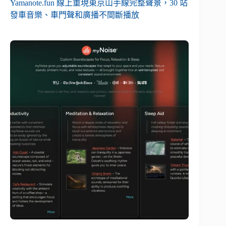
Yamanote.fun 線上重現東京山手線完整聲景，30 站
發車音樂、車門聲和廣播不間斷播放