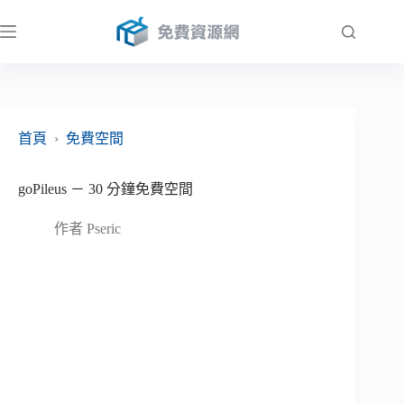
跳
至
主
要
內
容
首頁
›
免費空間
goPileus － 30 分鐘免費空間
作者
Pseric