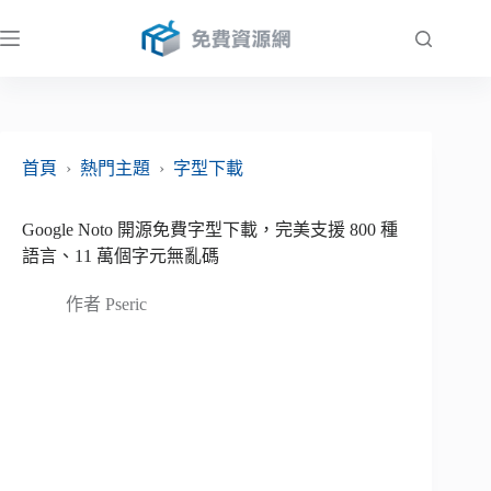
跳
至
主
要
內
容
首頁
›
熱門主題
›
字型下載
Google Noto 開源免費字型下載，完美支援 800 種
語言、11 萬個字元無亂碼
作者
Pseric