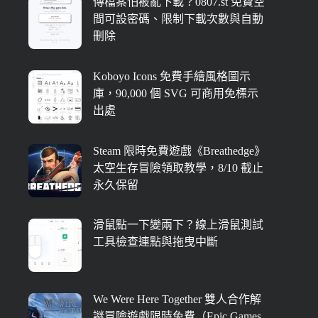
傳檔案怕被亂下載？0807.st 免費空
間可設密碼、限制下載次數與自動
刪除
Koboyo Icons 免費手繪風格圖示
庫，90,000 個 SVG 可商用免標示
出處
Steam 限時免費遊戲《Breathedge》
太空生存冒險領取教學，8/10 截止
永久保留
滑鼠點一下變兩下？線上滑鼠測試
工具檢查連點與拖曳中斷
We Were Here Together 雙人合作解
謎冒險遊戲限時免費（Epic Games