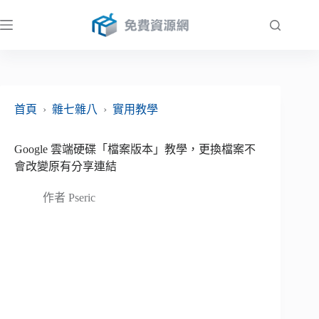
跳
至
主
要
內
容
首頁
›
雜七雜八
›
實用教學
Google 雲端硬碟「檔案版本」教學，更換檔案不
會改變原有分享連結
作者
Pseric