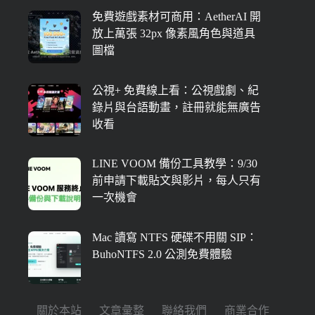
免費遊戲素材可商用：AetherAI 開
放上萬張 32px 像素風角色與道具
圖檔
公視+ 免費線上看：公視戲劇、紀
錄片與台語動畫，註冊就能無廣告
收看
LINE VOOM 備份工具教學：9/30
前申請下載貼文與影片，每人只有
一次機會
Mac 讀寫 NTFS 硬碟不用關 SIP：
BuhoNTFS 2.0 公測免費體驗
關於本站
文章彙整
聯絡我們
商業合作