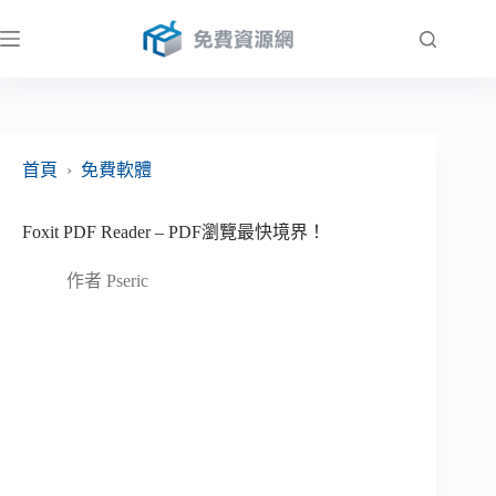
跳
至
主
要
內
容
首頁
›
免費軟體
Foxit PDF Reader – PDF瀏覽最快境界！
作者
Pseric