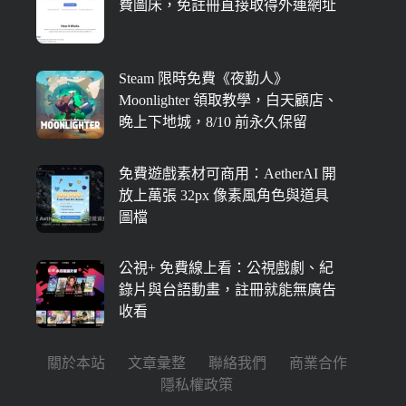
費圖床，免註冊直接取得外連網址
Steam 限時免費《夜勤人》
Moonlighter 領取教學，白天顧店、
晚上下地城，8/10 前永久保留
免費遊戲素材可商用：AetherAI 開
放上萬張 32px 像素風角色與道具
圖檔
公視+ 免費線上看：公視戲劇、紀
錄片與台語動畫，註冊就能無廣告
收看
關於本站
文章彙整
聯絡我們
商業合作
隱私權政策