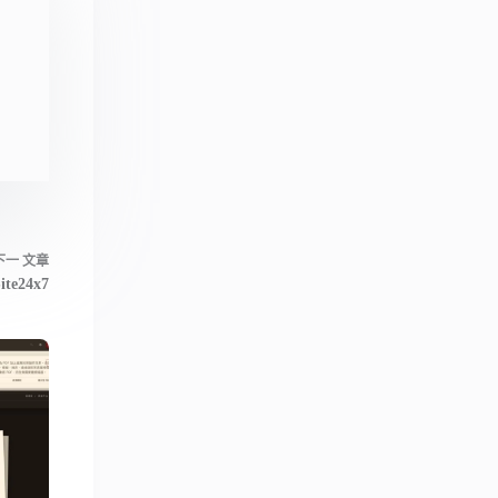
下一
文章
ite24x7