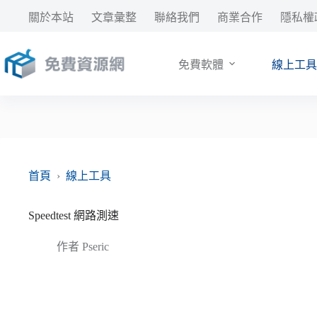
跳
關於本站
文章彙整
聯絡我們
商業合作
隱私權
至
主
要
免費軟體
線上工具
內
容
首頁
›
線上工具
Speedtest 網路測速
作者
Pseric