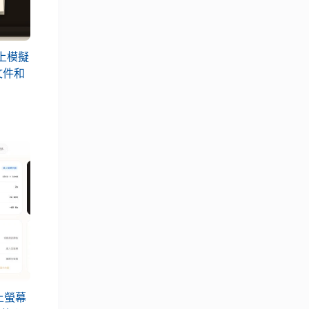
 線上模擬
文件和
費線上螢幕