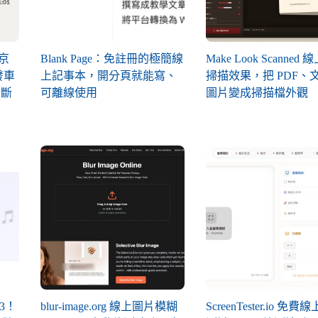
東京
Blank Page：免註冊的極簡線
Make Look Scanned
發車
上記事本，開分頁就能寫、
掃描效果，把 PDF、
間斷
可離線使用
圖片變成掃描檔外觀
3！
blur-image.org 線上圖片模糊
ScreenTester.io 免