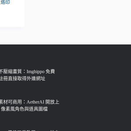
、烙印
壓縮畫質：Imghippo 免費
註冊直接取得外連網址
材可商用：AetherAI 開放上
px 像素風角色與道具圖檔