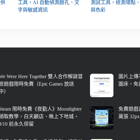
合併
工具，AI 自動偵測臉孔、文
測試工具，檢測壞點
字與敏感資訊
與色彩
We Were Here Together 雙人合作解謎冒
圖片上傳不
險遊戲限時免費（Epic Games 放送
圖床，免
中）
Steam 限時免費《夜勤人》Moonlighter
免費遊戲素
領取教學，白天顧店、晚上下地城，
萬張 32
8/10 前永久保留