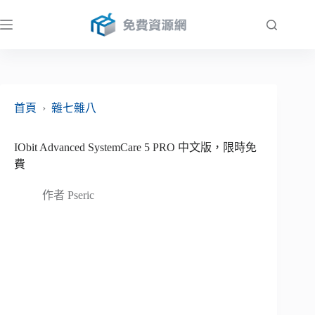
跳
至
主
要
內
容
首頁
›
雜七雜八
IObit Advanced SystemCare 5 PRO 中文版，限時免
費
作者
Pseric