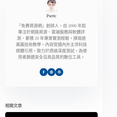
Pseric
「免費資源網」創辦人，自 2006 年起
專注於網路資源、雲端服務與軟體評
測，累積 20 年專業實測經驗。撰寫逾
萬篇技術教學，內容受國內外主流科技
媒體引用。致力於透過深度測試，為使
用者篩選安全且高品質的數位工具。
相關文章