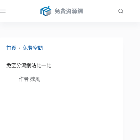
跳
至
主
要
內
容
首頁
›
免費空間
免空分流網站比一比
作者
魏風