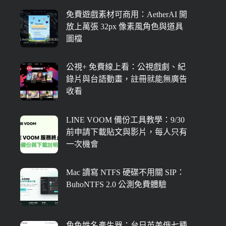
免費遊戲素材可商用：AetherAI 開
放上萬張 32px 像素風角色與道具
圖檔
公視+ 免費線上看：公視戲劇、紀
錄片與台語動畫，註冊就能無廣告
收看
LINE VOOM 備份工具教學：9/30
前申請下載貼文與影片，每人只有
一次機會
Mac 讀寫 NTFS 硬碟不用關 SIP：
BuhoNTFS 2.0 公測免費體驗
角色姓名產生器：台日英美俄七種