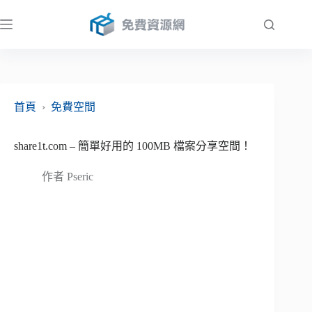
跳
至
主
要
內
容
首頁
›
免費空間
share1t.com – 簡單好用的 100MB 檔案分享空間！
作者
Pseric