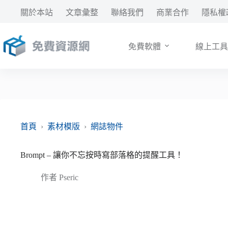
跳
關於本站
文章彙整
聯絡我們
商業合作
隱私權
至
主
要
免費軟體
線上工具
內
容
首頁
›
素材模版
›
網誌物件
Brompt – 讓你不忘按時寫部落格的提醒工具！
作者
Pseric