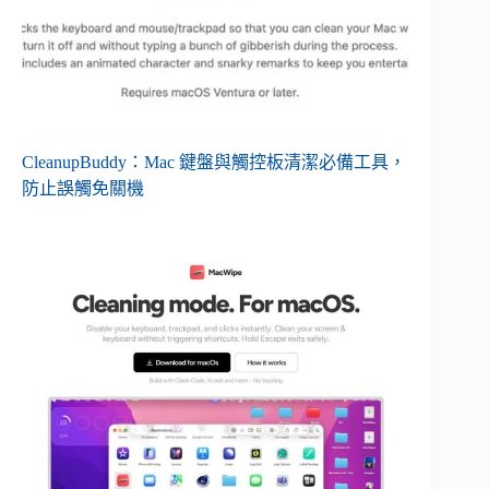
CleanupBuddy：Mac 鍵盤與觸控板清潔必備工具，
防止誤觸免關機