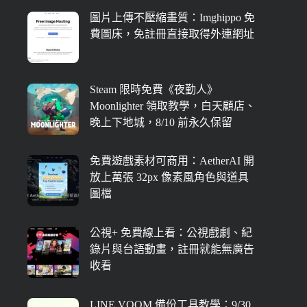
圖片上傳不壓縮畫質：Imghippo 免
費圖床，免註冊直接取得外連網址
Steam 限時免費《夜勤人》
Moonlighter 領取教學，白天顧店、
晚上下地城，8/10 前永久保留
免費遊戲素材可商用：AetherAI 開
放上萬張 32px 像素風角色與道具
圖檔
公視+ 免費線上看：公視戲劇、紀
錄片與台語動畫，註冊就能無廣告
收看
LINE VOOM 備份工具教學：9/30