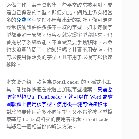
必備工作，甚至會收集一些平常較常被用到、或
是自己偏愛的字型。即便如此，網路上仍有相當
多的
免費字型
網站不斷釋出新的設計，你可能會
經常接觸到許許多多不一樣的字型，如果每個字
型都要逐一安裝，很容易就塞爆字型資料夾，也
會拖累了系統效能，不喜歡又要手動移除，未免
也太浪費時間了！你知道嗎？其實不用安裝，也
可以使用你想要的字型，且不用了以後可以快速
移除。
本文要介紹一款名為
FontLoader
的可攜式小工
具，能讓你快速在電腦上加載字型檔案，
只需要
把字型拖曳到 FontLoader ，就可以在 Word 或繪
圖軟體上使用該字型，使用後一鍵可快速移除
，
對於想要使用許多不同字型、又不希望被字型檔
案塞爆 Fonts 資料夾的使用者來說，FontLoader
無疑是一個相當好的解決方法。