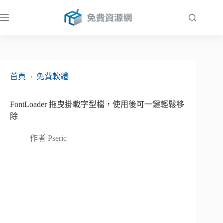
跳
至
主
要
內
容
首頁
›
免費軟體
FontLoader 拖曳掛載字型檔，使用後可一鍵輕鬆移
除
作者
Pseric