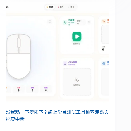
滑鼠點一下變兩下？線上滑鼠測試工具檢查連點與
拖曳中斷