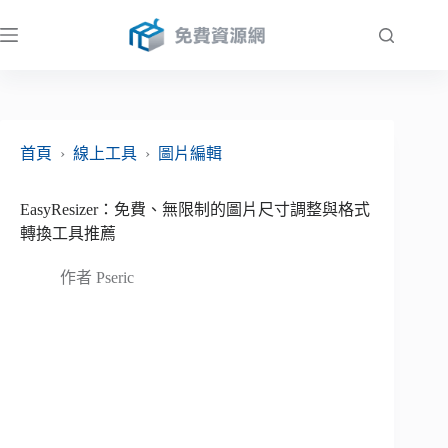
跳
至
主
要
內
容
首頁
›
線上工具
›
圖片編輯
EasyResizer：免費、無限制的圖片尺寸調整與格式
轉換工具推薦
作者
Pseric