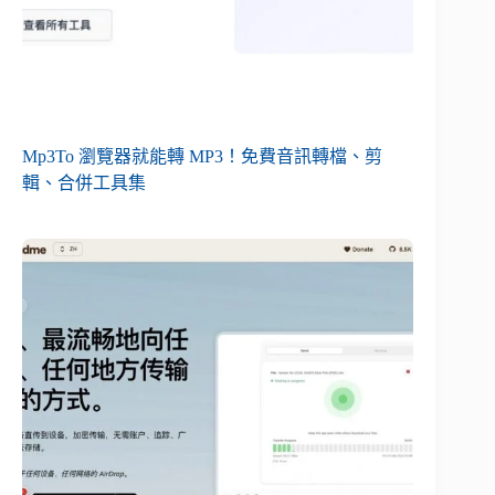
Mp3To 瀏覽器就能轉 MP3！免費音訊轉檔、剪
輯、合併工具集