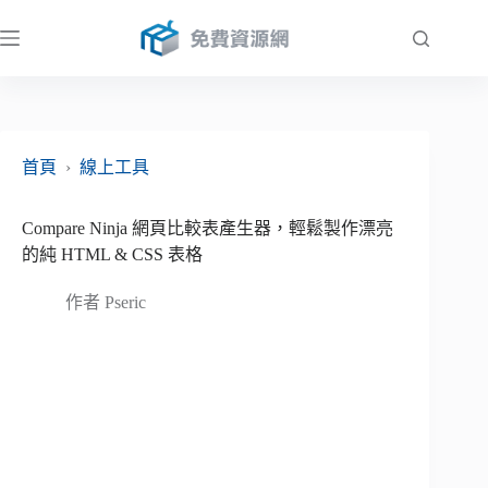
跳
至
主
要
內
容
首頁
›
線上工具
Compare Ninja 網頁比較表產生器，輕鬆製作漂亮
的純 HTML & CSS 表格
作者
Pseric