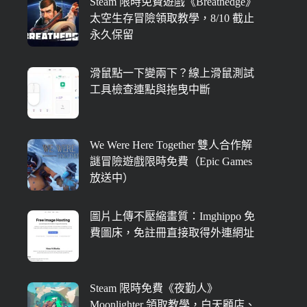
Steam 限時免費遊戲《Breathedge》
太空生存冒險領取教學，8/10 截止
永久保留
滑鼠點一下變兩下？線上滑鼠測試
工具檢查連點與拖曳中斷
We Were Here Together 雙人合作解
謎冒險遊戲限時免費（Epic Games
放送中）
圖片上傳不壓縮畫質：Imghippo 免
費圖床，免註冊直接取得外連網址
Steam 限時免費《夜勤人》
Moonlighter 領取教學，白天顧店、