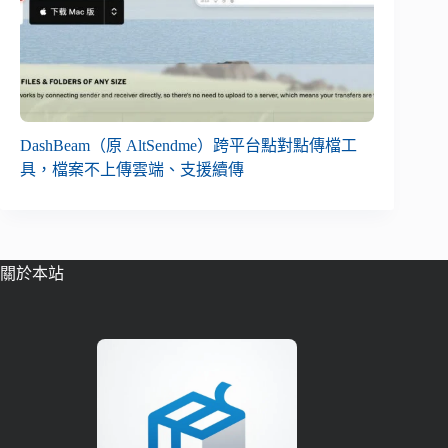
DashBeam（原 AltSendme）跨平台點對點傳檔工
具，檔案不上傳雲端、支援續傳
關於本站