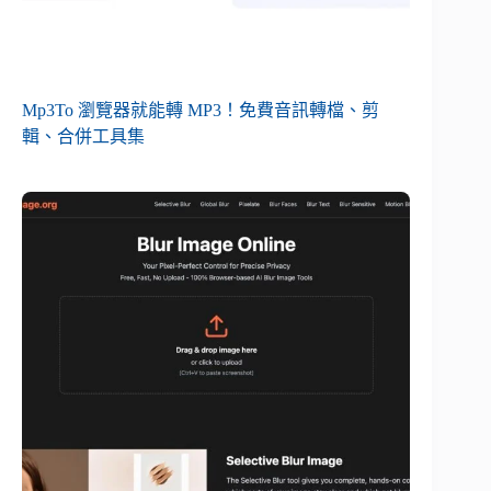
Mp3To 瀏覽器就能轉 MP3！免費音訊轉檔、剪
輯、合併工具集