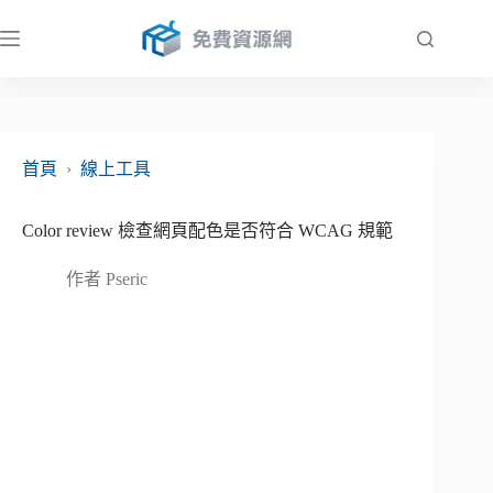
跳
至
主
要
內
容
首頁
›
線上工具
Color review 檢查網頁配色是否符合 WCAG 規範
作者
Pseric