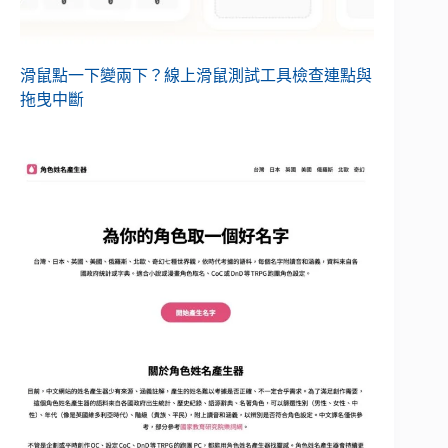
滑鼠點一下變兩下？線上滑鼠測試工具檢查連點與
拖曳中斷