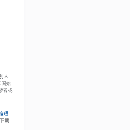
別人
去年開始
發者或
縮短
下載