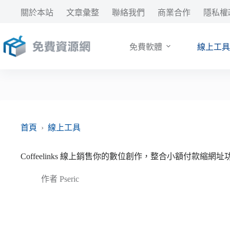
跳
關於本站
文章彙整
聯絡我們
商業合作
隱私權
至
主
要
免費軟體
線上工具
內
容
首頁
›
線上工具
Coffeelinks 線上銷售你的數位創作，整合小額付款縮網址
作者
Pseric