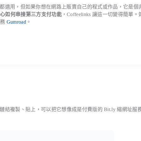
對每個人都適用，但如果你想在網路上販賣自己的程式或作品，它是個
擔心如何串接第三方支付功能
，Coffeelinks 讓這一切變得簡單
服務
Gumroad
。
，將你要銷售的鏈結複製、貼上，可以把它想像成是付費版的 Bit.ly 縮網址