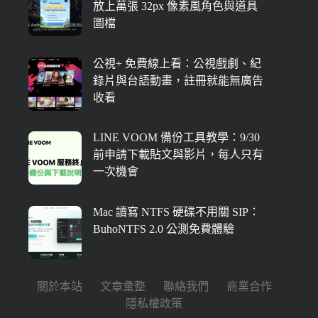
放上萬張 32px 像素風角色與道具
圖檔
公視+ 免費線上看：公視戲劇、紀
錄片與台語動畫，註冊就能無廣告
收看
LINE VOOM 備份工具教學：9/30
前申請下載貼文與影片，每人只有
一次機會
Mac 讀寫 NTFS 硬碟不用關 SIP：
BuhoNTFS 2.0 公測免費體驗
關於本站
文章彙整
聯絡我們
商業合作
隱私權政策