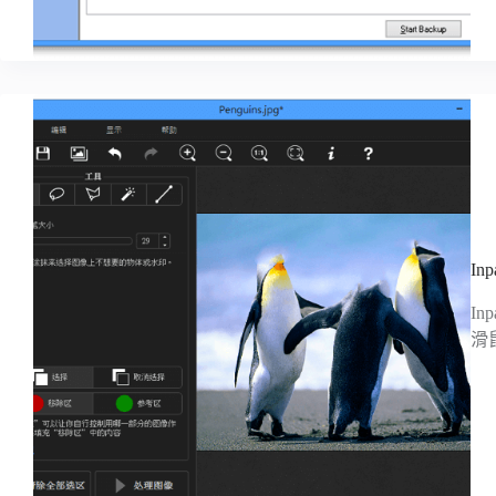
I
I
滑