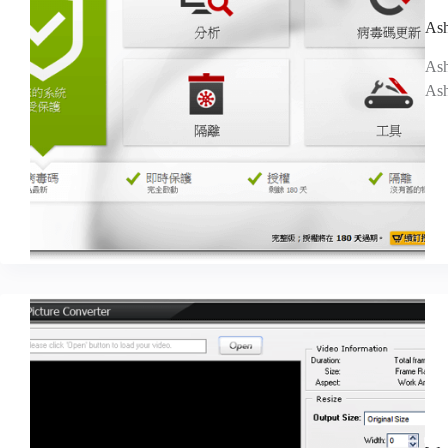
A
A
As