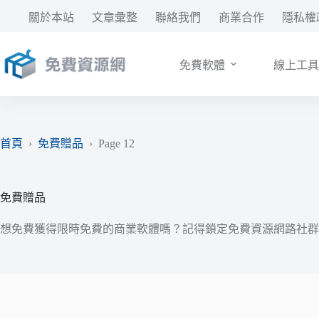
跳
關於本站
文章彙整
聯絡我們
商業合作
隱私權
至
主
要
免費軟體
線上工具
內
容
首頁
›
免費贈品
›
Page 12
免費贈品
想免費獲得限時免費的商業軟體嗎？記得鎖定免費資源網路社群