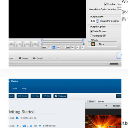
Wo
常
過 W
Ai