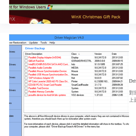
D
對
上